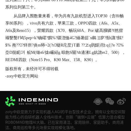
系列位列第三十。
从品牌入围数量来看，华为共有九款机型进入TOP30（含Hi畅
享80系列），vivo共有六款，苹果三款，OPPO四款（A6s、A5x、
A6x及Reno15），荣耀四款（X70、畅玩60A、Por:破高膙辚?f然揩
襮嫛蟿F鸠5pep=k?确矅?鷜%?疆淴恤4G?緬暑皚`x鵏 ]]穸?頺t諏?鷓?
$% 燾???烊所?炎m豩=2(?r蜨R庀汬}T廞 ??ヱq鹆黮}劷:q{|?e ?%
坖D覑眤丬鲩M(缬s6/搇t巗紹g.晾飽S閽?dt邊潫Lg妔譫er2、500），
REDMI四款（Note15 Pro、K90 Max、15R、K90）。
版权所有，未经许可不得转载
-zoty中欧官方网站
zoty中欧是致力于实现机器人AGI的平台型技术企业，拥有以全局空间智
能为核心的自研机器人全栈AI技术，创新“端侧+云端”低算力混合模型
ROBOMIND物理AI大脑，已在家用清洁、家用陪伴、家庭助手、商用清
洁、商用巡检等多元场景实现规模化落地。