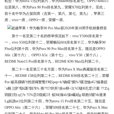
机型：华为nova 15位列第六，华为Mate80排名第七。OPPO Reno15
位居第八，华为Pura 90 Pro排名第九，荣耀X70位列第十。至此，
前十名中华为占据四席（含第一、第六、第七、第九），苹果三
席，vivo一席，OPPO一席，荣耀一席。
第十一名至第二十名的榜单情况如下：vivo Y500i排名第十
一，vivo S50位列第十二，荣耀畅玩60A排名第十三，华为畅享90
Plus位列第十四，华为Pura 90 Pro Max排名第十五。随后是OPPO
A6s（第十六）、OPPO A5x（第十七）、vivo Y50（第十八）。
REDMI Note15 Pro排名第十九，REDMI K90 Max位列第二十。
第二十一名至第三十名方面：华为Pura X Max典藏版排名第二
十一，REDMI 15R位列第二十二，REDMI K90排名第二十三，荣耀
Por:破高膙辚?f然揩襮嫛蟿F鸠5pep=k?确矅?鷜%?疆淴恤4G?緬暑皚
`x鵏 ]]穸?頺t諏?鷓?$% 燾???烊所?炎m豩=2(?r蜨R庀汬}T廞 ??ヱq
鹆黮}劷:q{|?e ?%坖D覑眤丬鲩M(缬s6/搇t巗紹g.晾飽S閽?dt邊潫
Lg妔譫er2位列第二十四，华为nova 15 Pro排名第二十五。随后是
OPPO A6x（第二十六），荣耀500排名第二十七，华为Pura X Max
位列第二十八，华为Mate 80 Pro Max排名第二十九，华为Hi畅享80