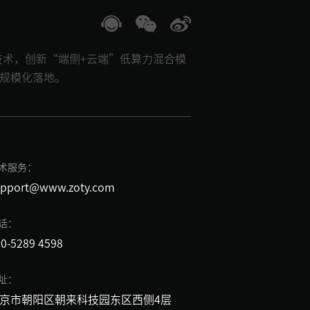
I技术，创新“端侧+云端”低算力混合模
现规模化落地。
术服务：
upport@www.zoty.com
话：
0-5289 4598
址：
京市朝阳区朝来科技园东区西侧4层