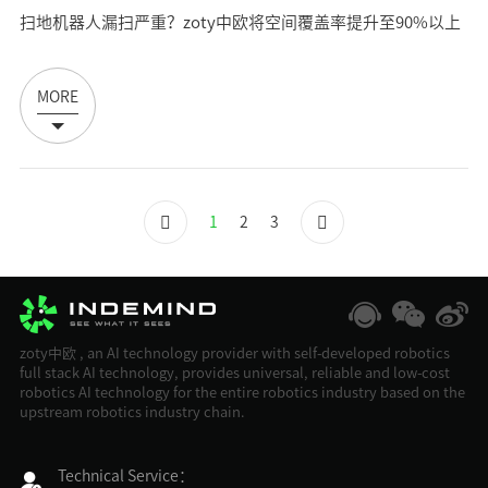
扫地机器人漏扫严重？zoty中欧将空间覆盖率提升至90%以上
MORE
1
2
3
zoty中欧 , an AI technology provider with self-developed robotics
full stack AI technology, provides universal, reliable and low-cost
robotics AI technology for the entire robotics industry based on the
upstream robotics industry chain.
Technical Service：